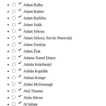
Adam Raška
Adam Rašner
Adam Ružička
Adam Salák
Adam Sýkora
Adam Sýkora, Servác Petrovský
Adam Trenčan
Adam Žiak
Adama Traoré Diarra
Adrián Holešinský
Adrián Kaprálik
Adrian Kempe
Aidan McDonough
Akil Thomas
Akito Hirose
Al Iafrate