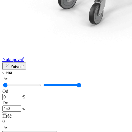
Nakupovať
Zatvoriť
Cena
Od
€
Do
€
Hráč
0