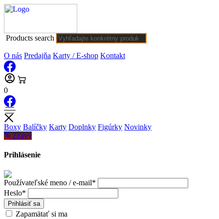
Products search
O nás
Predajňa
Karty / E-shop
Kontakt
0
Boxy
Balíčky
Karty
Doplnky
Figúrky
Novinky
Zľavy
Prihlásenie
Používateľské meno / e-mail*
Heslo*
Prihlásiť sa
Zapamätať si ma